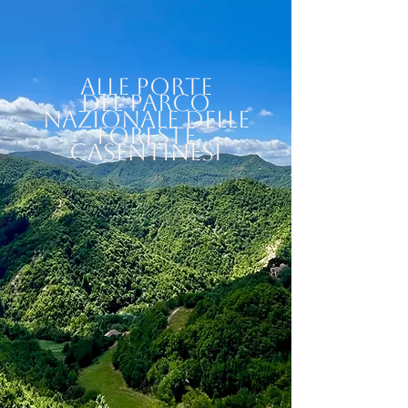
Alle porte
del Parco
Nazionale delle
Foreste
Casentinesi